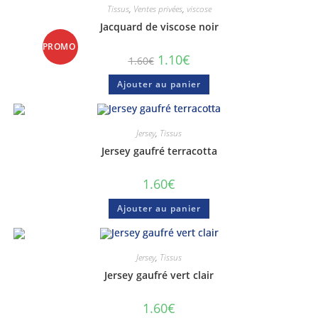
Tissus
,
Ventes privées
,
viscose
Jacquard de viscose noir
PROMO
1.10
€
1.60
€
!
Ajouter au panier
Jersey
,
Tissus
Jersey gaufré terracotta
1.60
€
Ajouter au panier
Jersey
,
Tissus
Jersey gaufré vert clair
1.60
€