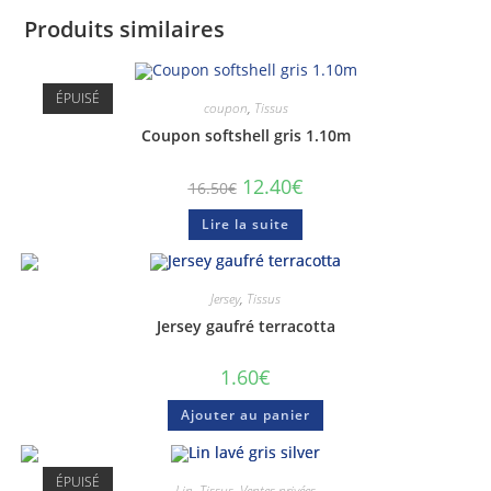
Produits similaires
ÉPUISÉ
coupon
,
Tissus
Coupon softshell gris 1.10m
12.40
€
16.50
€
Lire la suite
Jersey
,
Tissus
Jersey gaufré terracotta
1.60
€
Ajouter au panier
ÉPUISÉ
Lin
,
Tissus
,
Ventes privées