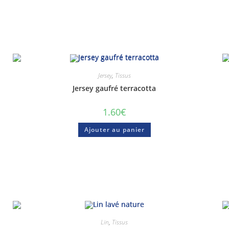
Jersey
,
Tissus
Jersey gaufré terracotta
1.60
€
Ajouter au panier
anier
Tutoriels vidéos
Lin
,
Tissus