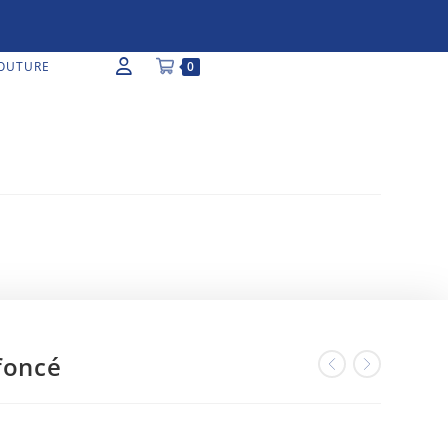
OUTURE
0
foncé