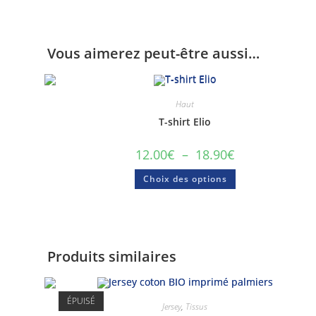
Vous aimerez peut-être aussi…
Haut
T-shirt Elio
12.00
€
–
18.90
€
Choix des options
Produits similaires
Mon p
ÉPUISÉ
Jersey
,
Tissus