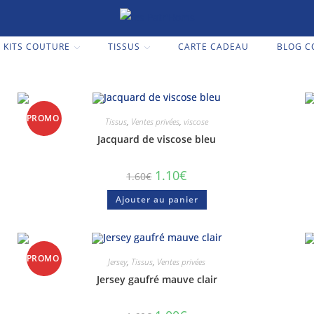
KITS COUTURE
TISSUS
CARTE CADEAU
BLOG C
PROMO
Tissus
,
Ventes privées
,
viscose
Jacquard de viscose bleu
!
1.10
€
1.60
€
Ajouter au panier
PROMO
Jersey
,
Tissus
,
Ventes privées
Jersey gaufré mauve clair
!