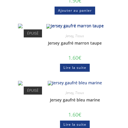
1.90
€
Ajouter au panier
ÉPUISÉ
Jersey
,
Tissus
Jersey gaufré marron taupe
1.60
€
Lire la suite
ÉPUISÉ
Jersey
,
Tissus
Jersey gaufré bleu marine
Mon p
Mon c
1.60
€
Conta
Lire la suite