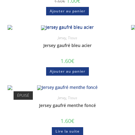
1.00
€
1.60
€
Ajouter au panier
Jersey
,
Tissus
Jersey gaufré bleu acier
1.60
€
Ajouter au panier
ÉPUISÉ
Jersey
,
Tissus
Jersey gaufré menthe foncé
anier
Tutoriels vidéos
ompte
C.G.V
1.60
€
ct
Politique de confidentialit
Lire la suite
Mentions légales