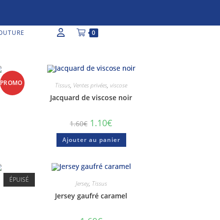
OUTURE
0
PROMO
Tissus
,
Ventes privées
,
viscose
Jacquard de viscose noir
!
1.10
€
1.60
€
Ajouter au panier
ÉPUISÉ
Jersey
,
Tissus
Jersey gaufré caramel