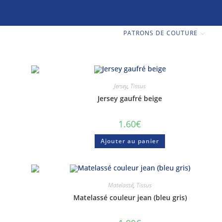
PATRONS DE COUTURE
Jersey
,
Tissus
Jersey gaufré beige
1.60
€
Ajouter au panier
Matelassé
,
Tissus
Matelassé couleur jean (bleu gris)