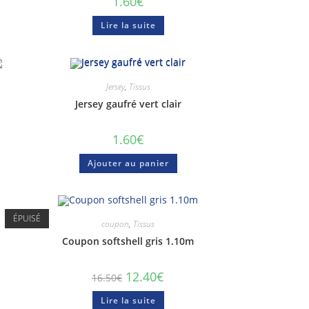
1.60
€
Lire la suite
Jersey
,
Tissus
Jersey gaufré vert clair
1.60
€
Ajouter au panier
ÉPUISÉ
coupon
,
Tissus
Coupon softshell gris 1.10m
Rejoignez la communauté, pour
partager vos créations, discuter,
poser des questions . . .
12.40
€
16.50
€
é
Lire la suite