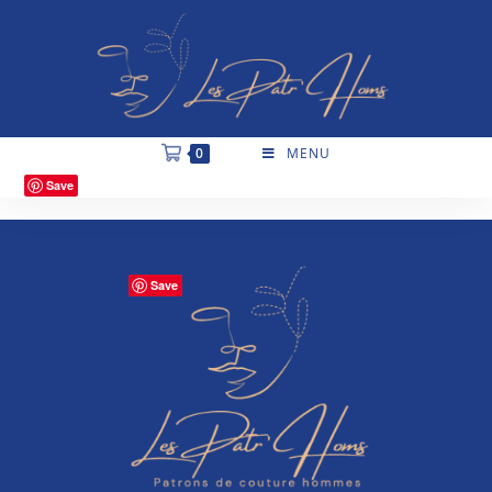
0
MENU
Save
Save